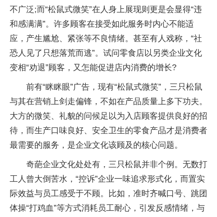
不广泛;而“松鼠式微笑”在人身上展现则更是会显得“违
和感满满”。许多顾客在接受如此服务时内心不能适
应，产生尴尬、紧张等不良情绪。甚至有人戏称，“社
恐人见了只想落荒而逃”。试问零食店以另类企业文化
变相“劝退”顾客，又怎能促进店内消费的增长?
前有“眯眯眼”广告，现有“松鼠式微笑”，三只松鼠
与其在营销上剑走偏锋，不如在产品质量上多下功夫。
大方的微笑、礼貌的问候足以为入店顾客提供良好的招
待，而生产口味良好、安全卫生的零食产品才是消费者
最需要的服务，是企业文化该顾及的核心问题。
奇葩企业文化处处有，三只松鼠并非个例。无数打
工人曾大倒苦水，“控诉”企业一味追求形式化，而置实
际效益与员工感受于不顾。比如，准时齐喊口号、跳团
体操“打鸡血”等方式消耗员工耐心，引发反感情绪，与